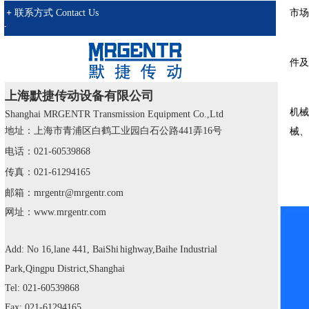
+
联系方式
Contact Us
市场
企业荣誉
+
联系方式
Contact
件及
上海默捷传动设备有限
公司
机械
Shanghai MRGENTR Transmission Equipment Co.,Ltd
地址：上海市青浦区白鹤工业园
白石公路
441
弄
16
号
械、
电话：
021-60539868
传真：
021-61294165
邮箱：
mrgentr@
mrgentr
.com
网址：www.mrgentr.com
Add: No 16,lane 441, BaiShi
highway,Baihe Industrial
Park,
Qingpu District,Shanghai
Tel: 021-60539868
Fax: 021-61294165