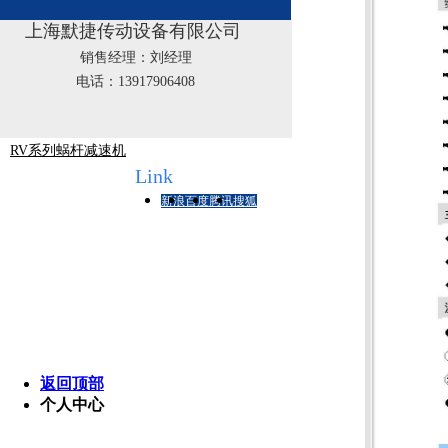
F系列平行轴-斜齿轮减速机
上海默捷传动设备有限公司
K系列斜齿轮-螺旋伞齿轮减速机
销售经理：刘经理
WP系列蜗杆蜗轮减速机
电话：13917906408
R系列斜齿轮减速机
RV系列蜗杆减速机
友情链接
Link
新浪
百度
腾讯
搜狐
版
销
返回顶部
个人中心