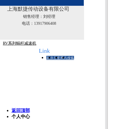
F系列平行轴-斜齿轮减速机
上海默捷传动设备有限公司
K系列斜齿轮-螺旋伞齿轮减速机
销售经理：刘经理
WP系列蜗杆蜗轮减速机
电话：13917906408
R系列斜齿轮减速机
RV系列蜗杆减速机
友情链接
Link
新浪
百度
腾讯
搜狐
版
销
返回顶部
个人中心