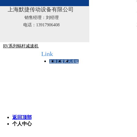
F系列平行轴-斜齿轮减速机
上海默捷传动设备有限公司
K系列斜齿轮-螺旋伞齿轮减速机
销售经理：刘经理
WP系列蜗杆蜗轮减速机
电话：13917906408
R系列斜齿轮减速机
RV系列蜗杆减速机
友情链接
Link
新浪
百度
腾讯
搜狐
版
销
返回顶部
个人中心